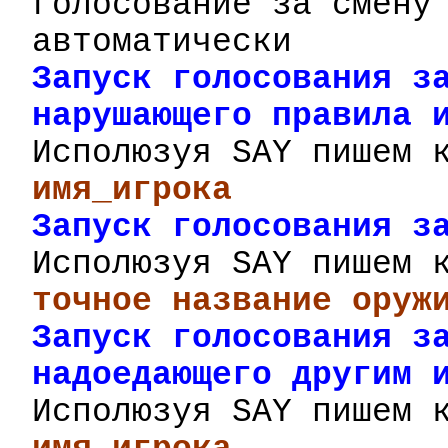
голосование за смену
автоматически
Запуск голосования з
нарушающего правила 
Исполюзуя
SAY
пишем 
имя_игрока
Запуск голосования з
Исполюзуя
SAY
пишем 
точное название оруж
Запуск голосования 
надоедающего другим 
Исполюзуя
SAY
пишем 