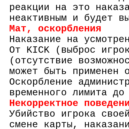
реакции на это наказ
неактивным и будет в
Мат, оскорбления
Наказание на усмотре
От
KICK
(выброс игро
(отсутствие возможно
может быть
применен
о
Оскорбление админист
временного лимита до
Некорректное поведен
Убийство игрока свое
смене карты, наказан