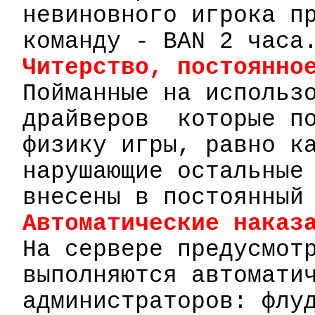
невиновного игрока п
команду -
BAN
2 часа
Читерство
, постоянно
Пойманные на использ
драйверов
которые п
физику игры, равно к
нарушающие остальные
внесены в постоянный
Автоматические наказ
На сервере предусмот
выполняются автомати
администраторов:
флу