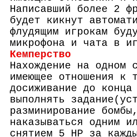
Написавший более 2 ф
будет
кикнут
автомати
флудящим
игрокам буду
микрофона и чата в и
Кемперство
Нахождение на одном 
имеющее отношения к 
досиживание
до конца 
выполнять задани
е(
ус
разминирование бомбы
наказываться одним и
снятием 5
H
P за кажд